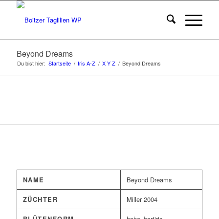
Beyond Dreams
Du bist hier:
Startseite
/
Iris A-Z
/
X Y Z
/
Beyond Dreams
NAME
Beyond Dreams
ZÜCHTER
Miller 2004
BLÜTENFORM
hohe_bartiris