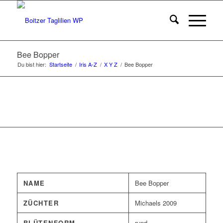
Bee Bopper
Du bist hier:
Startseite
/
Iris A-Z
/
X Y Z
/
Bee Bopper
NAME
Bee Bopper
ZÜCHTER
Michaels 2009
BLÜTENFORM
rund