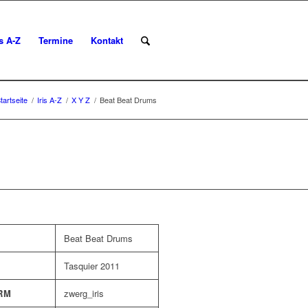
is A-Z
Termine
Kontakt
tartseite
/
Iris A-Z
/
X Y Z
/
Beat Beat Drums
Beat Beat Drums
Tasquier 2011
RM
zwerg_iris