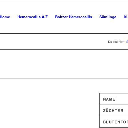
Home
Hemerocallis A-Z
Boitzer Hemerocallis
Sämlinge
Ir
Du bist hier:
S
NAME
ZÜCHTER
BLÜTENFO