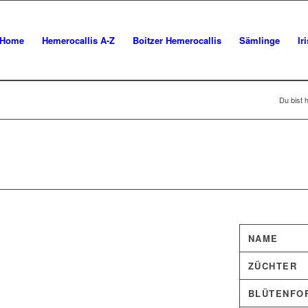
Home
Hemerocallis A-Z
Boitzer Hemerocallis
Sämlinge
Ir
Du bist h
NAME
ZÜCHTER
BLÜTENFO