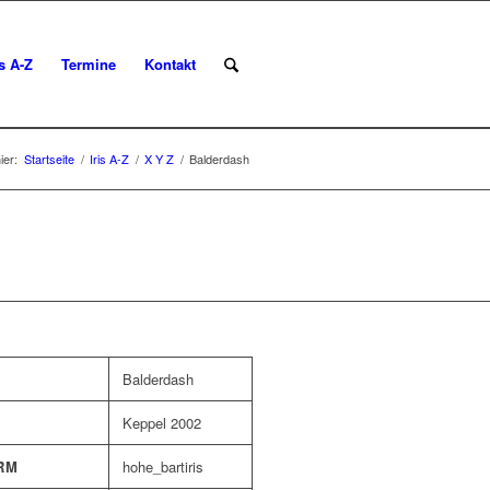
is A-Z
Termine
Kontakt
ier:
Startseite
/
Iris A-Z
/
X Y Z
/
Balderdash
Balderdash
Keppel 2002
RM
hohe_bartiris