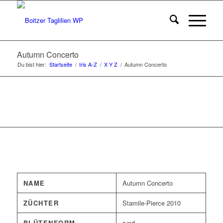
Autumn Concerto
Du bist hier:
Startseite
/
Iris A-Z
/
X Y Z
/
Autumn Concerto
NAME
Autumn Concerto
ZÜCHTER
Stamile-Pierce 2010
BLÜTENFORM
rund