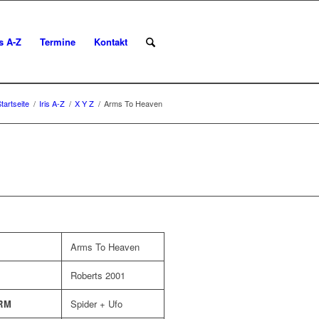
is A-Z
Termine
Kontakt
tartseite
/
Iris A-Z
/
X Y Z
/
Arms To Heaven
Arms To Heaven
Roberts 2001
RM
Spider + Ufo