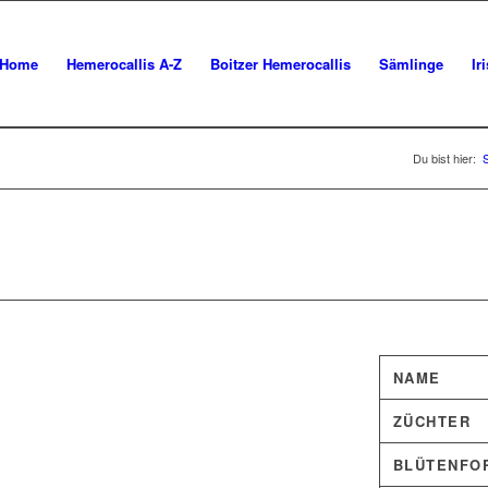
Home
Hemerocallis A-Z
Boitzer Hemerocallis
Sämlinge
Ir
Du bist hier:
S
NAME
ZÜCHTER
BLÜTENFO