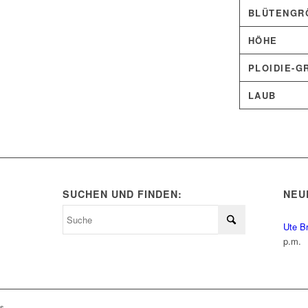
BLÜTENGRÖ
HÖHE
PLOIDIE-G
LAUB
SUCHEN UND FINDEN:
NEU
Ute B
p.m.
ls