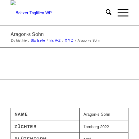
Aragon-s Sohn
Du bist hier:
Startseite
/
Iris A-Z
/
X Y Z
/
Aragon-s Sohn
NAME
Aragon-s Sohn
ZÜCHTER
Tamberg 2022
BLÜTENFORM
rund