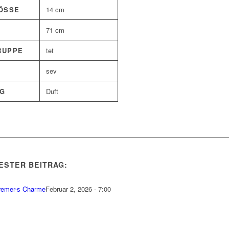
SSE
14 cm
71 cm
RUPPE
tet
sev
G
Duft
ESTER BEITRAG:
remer-s Charme
Februar 2, 2026 - 7:00