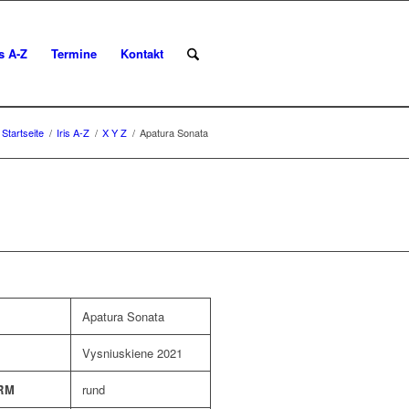
is A-Z
Termine
Kontakt
Startseite
/
Iris A-Z
/
X Y Z
/
Apatura Sonata
Apatura Sonata
Vysniuskiene 2021
RM
rund