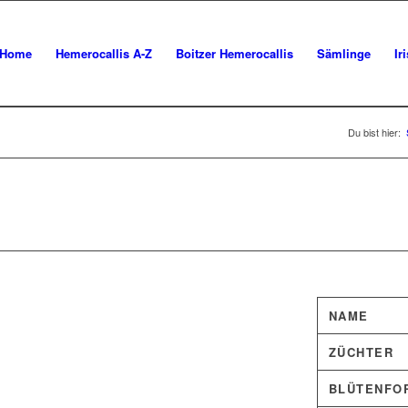
Home
Hemerocallis A-Z
Boitzer Hemerocallis
Sämlinge
Ir
Du bist hier:
NAME
ZÜCHTER
BLÜTENFO