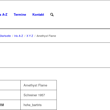
is A-Z
Termine
Kontakt
Startseite
/
Iris A-Z
/
X Y Z
/
Amethyst Flame
Amethyst Flame
Schreiner 1957
RM
hohe_bartiris