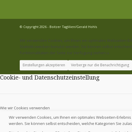
© Copyright 2026 - Boitzer Taglilien/Gerald Hohls
Wir verwenden Cookies, um Ihnen ein optimales Webseiten-Erleb
Statistikzwecken benutzt werden. Sie können selbst entscheide
Funktionalitäten der Seite zur Verfügung stehen.u.
Einstellungen akzeptieren
Verberge nur die Benachrichtigung
Cookie- und Datenschutzeinstellung
Wie wir Cookies verwenden
Wir verwenden Cookies, um Ihnen ein optimales Webseiten-Erlebnis z
werden. Sie können selbst entscheiden, welche Kategorien Sie zula