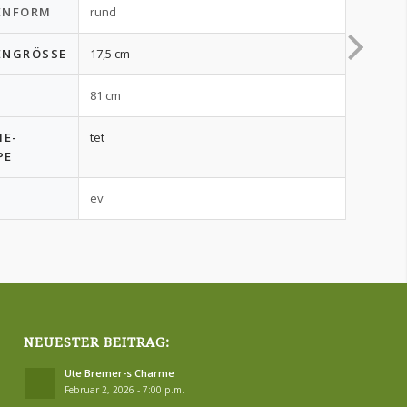
ENFORM
rund
ENGRÖSSE
17,5 cm
81 cm
IE-
tet
PE
ev
NEUESTER BEITRAG:
Ute Bremer-s Charme
Februar 2, 2026 - 7:00 p.m.