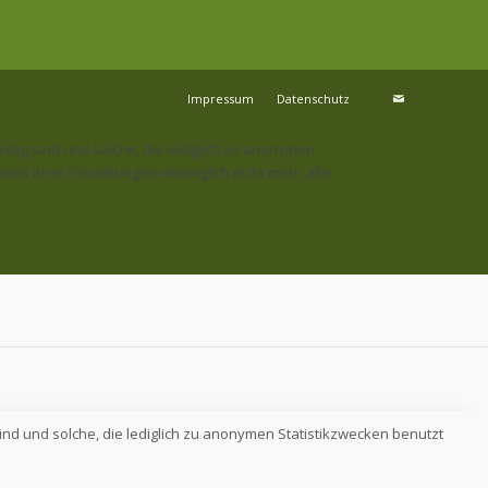
Impressum
Datenschutz
ndig sind und solche, die lediglich zu anonymen
sis Ihrer Einstellungen womöglich nicht mehr alle
ind und solche, die lediglich zu anonymen Statistikzwecken benutzt