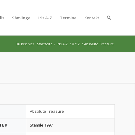
lis
Sämlinge
Iris A-Z
Termine
Kontakt
Du bist hier:
Startseite
/
Iris A-Z
/
X Y Z
/
Absolute Treasure
Absolute Treasure
TER
Stamile 1997