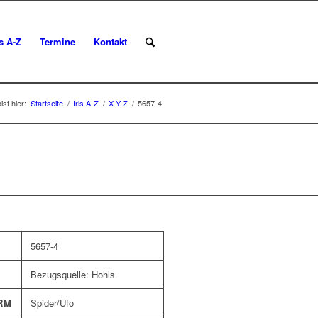
is A-Z
Termine
Kontakt
ist hier:
Startseite
/
Iris A-Z
/
X Y Z
/
5657-4
5657-4
Bezugsquelle: Hohls
RM
Spider/Ufo