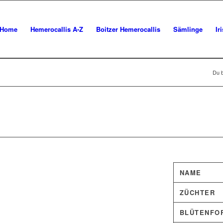
Home
Hemerocallis A-Z
Boitzer Hemerocallis
Sämlinge
Ir
Du b
NAME
ZÜCHTER
BLÜTENFO