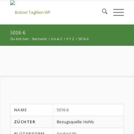
5016-6
Du bist hier:
Startseite
/
Iris A-Z
/
X Y Z
/
5016-6
NAME
5016-6
ZÜCHTER
Bezugsquelle: Hohls
BLÜTENFORM
Spider/Ufo