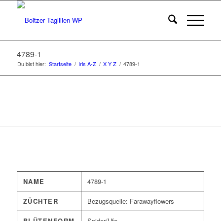
4789-1
Du bist hier:
Startseite
/
Iris A-Z
/
X Y Z
/
4789-1
NAME
4789-1
ZÜCHTER
Bezugsquelle: Farawayflowers
BLÜTENFORM
Spider/Ufo