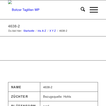
4638-2
Du bist hier:
Startseite
/
Iris A-Z
/
X Y Z
/
4638-2
NAME
4638-2
ZÜCHTER
Bezugsquelle: Hohls
BLÜTENFORM
rund