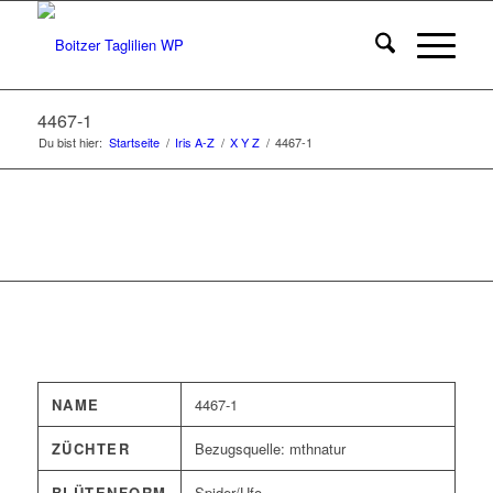
4467-1
Du bist hier:
Startseite
/
Iris A-Z
/
X Y Z
/
4467-1
NAME
4467-1
ZÜCHTER
Bezugsquelle: mthnatur
BLÜTENFORM
Spider/Ufo