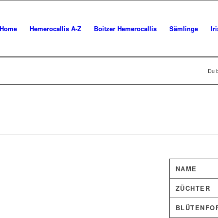
Home
Hemerocallis A-Z
Boitzer Hemerocallis
Sämlinge
Ir
Du b
NAME
ZÜCHTER
BLÜTENFO