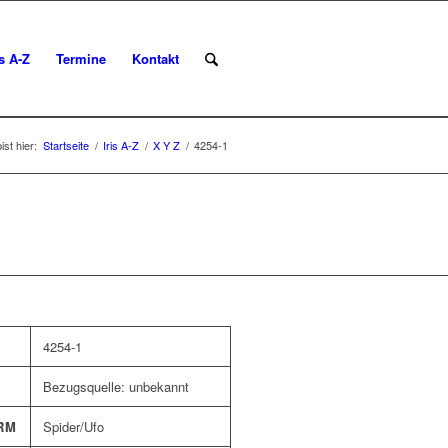
is A-Z
Termine
Kontakt
ist hier:
Startseite
/
Iris A-Z
/
X Y Z
/
4254-1
4254-1
Bezugsquelle: unbekannt
RM
Spider/Ufo